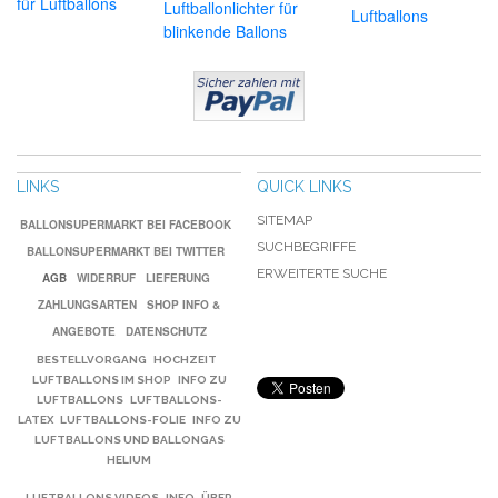
für Luftballons
Luftballonlichter für
Luftballons
blinkende Ballons
LINKS
QUICK LINKS
SITEMAP
BALLONSUPERMARKT BEI FACEBOOK
SUCHBEGRIFFE
BALLONSUPERMARKT BEI TWITTER
ERWEITERTE SUCHE
AGB
WIDERRUF
LIEFERUNG
ZAHLUNGSARTEN
SHOP INFO &
ANGEBOTE
DATENSCHUTZ
BESTELLVORGANG
HOCHZEIT
LUFTBALLONS IM SHOP
INFO ZU
LUFTBALLONS
LUFTBALLONS-
LATEX
LUFTBALLONS-FOLIE
INFO ZU
LUFTBALLONS UND BALLONGAS
HELIUM
LUFTBALLONS VIDEOS
INFO
ÜBER