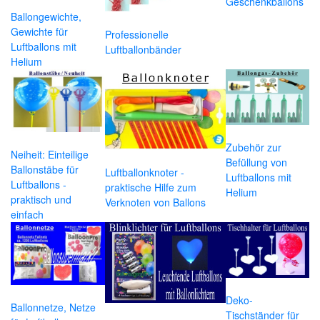
Geschenkballons
Ballongewichte,
Gewichte für
Professionelle
Luftballons mit
Luftballonbänder
Helium
Zubehör zur
Neiheit: Einteilige
Befüllung von
Ballonstäbe für
Luftballonknoter -
Luftballons mit
Luftballons -
praktische Hilfe zum
Helium
praktisch und
Verknoten von Ballons
einfach
Deko-
Ballonnetze, Netze
Tischständer für