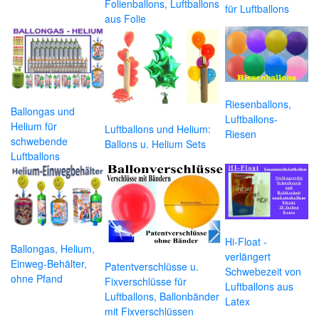
Folienballons, Luftballons
für Luftballons
aus Folie
Riesenballons,
Ballongas und
Luftballons-
Helium für
Luftballons und Helium:
Riesen
schwebende
Ballons u. Helium Sets
Luftballons
Hi-Float -
Ballongas, Helium,
verlängert
Einweg-Behälter,
Patentverschlüsse u.
Schwebezeit von
ohne Pfand
Fixverschlüsse für
Luftballons aus
Luftballons, Ballonbänder
Latex
mit Fixverschlüssen