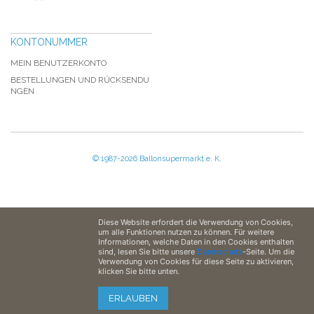
KONTONUMMER
MEIN BENUTZERKONTO
BESTELLUNGEN UND RÜCKSENDU
NGEN
© 1987-2026 Ballonsupermarkt e. K.
Diese Website erfordert die Verwendung von Cookies,
um alle Funktionen nutzen zu können. Für weitere
Informationen, welche Daten in den Cookies enthalten
sind, lesen Sie bitte unsere
Datenschutz
-Seite. Um die
Verwendung von Cookies für diese Seite zu aktivieren,
klicken Sie bitte unten.
ERLAUBEN