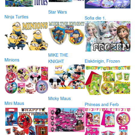
Star Wars
Ninja Turtles
Sofia die 1.
MIKE THE
Minions
Eiskönigin, Frozen
KNIGHT
Micky Maus
Mini Maus
Phineas and Ferb