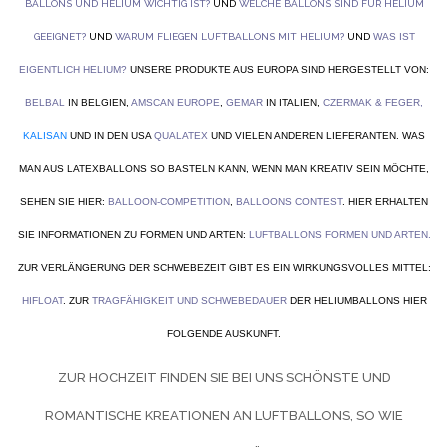
BALLONS UND HELIUM WICHTIG IST?
UND
WELCHE BALLONS SIND FÜR HELIUM
GEEIGNET?
UND
WARUM FLIEGEN LUFTBALLONS MIT HELIUM?
UND
WAS IST
EIGENTLICH HELIUM?
UNSERE PRODUKTE AUS EUROPA SIND HERGESTELLT VON:
BELBAL
IN BELGIEN,
AMSCAN EUROPE
,
GEMAR
IN ITALIEN,
CZERMAK & FEGER
,
KALISAN
UND IN DEN USA
QUALATEX
UND VIELEN ANDEREN LIEFERANTEN. WAS
MAN AUS LATEXBALLONS SO BASTELN KANN, WENN MAN KREATIV SEIN MÖCHTE,
SEHEN SIE HIER:
BALLOON-COMPETITION
,
BALLOONS CONTEST
. HIER ERHALTEN
SIE INFORMATIONEN ZU FORMEN UND ARTEN:
LUFTBALLONS FORMEN UND ARTEN
.
ZUR VERLÄNGERUNG DER SCHWEBEZEIT GIBT ES EIN WIRKUNGSVOLLES MITTEL:
HIFLOAT
. ZUR
TRAGFÄHIGKEIT UND SCHWEBEDAUER
DER HELIUMBALLONS HIER
FOLGENDE AUSKUNFT.
ZUR HOCHZEIT FINDEN SIE BEI UNS SCHÖNSTE UND
ROMANTISCHE KREATIONEN AN LUFTBALLONS, SO WIE