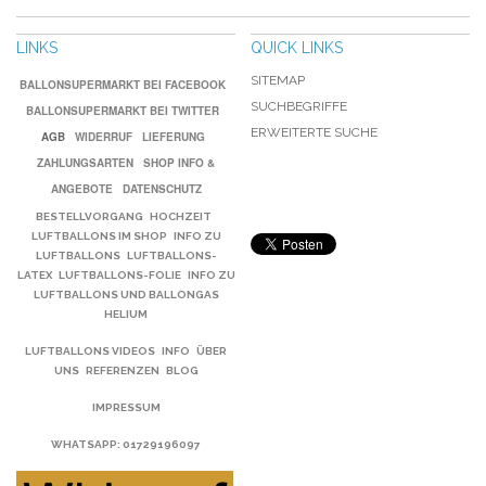
LINKS
QUICK LINKS
SITEMAP
BALLONSUPERMARKT BEI FACEBOOK
SUCHBEGRIFFE
BALLONSUPERMARKT BEI TWITTER
ERWEITERTE SUCHE
AGB
WIDERRUF
LIEFERUNG
ZAHLUNGSARTEN
SHOP INFO &
ANGEBOTE
DATENSCHUTZ
BESTELLVORGANG
HOCHZEIT
LUFTBALLONS IM SHOP
INFO ZU
LUFTBALLONS
LUFTBALLONS-
LATEX
LUFTBALLONS-FOLIE
INFO ZU
LUFTBALLONS UND BALLONGAS
HELIUM
LUFTBALLONS VIDEOS
INFO
ÜBER
UNS
REFERENZEN
BLOG
IMPRESSUM
WHATSAPP
: 01729196097