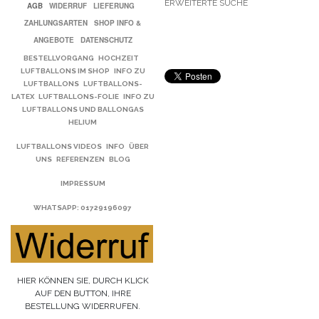
ERWEITERTE SUCHE
AGB
WIDERRUF
LIEFERUNG
ZAHLUNGSARTEN
SHOP INFO &
ANGEBOTE
DATENSCHUTZ
BESTELLVORGANG
HOCHZEIT
LUFTBALLONS IM SHOP
INFO ZU
LUFTBALLONS
LUFTBALLONS-
LATEX
LUFTBALLONS-FOLIE
INFO ZU
LUFTBALLONS UND BALLONGAS
HELIUM
LUFTBALLONS VIDEOS
INFO
ÜBER
UNS
REFERENZEN
BLOG
IMPRESSUM
WHATSAPP
: 01729196097
HIER KÖNNEN SIE, DURCH KLICK
AUF DEN BUTTON, IHRE
BESTELLUNG WIDERRUFEN.