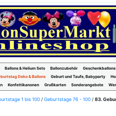
Ballons & Helium Sets
Ballonzubehör
Geschenkballons
burtstag Deko & Ballons
Geburt und Taufe, Babyparty
Ho
en
Konfettikanonen
Grußkarten
Sonderangebote
Wer
urtstage 1 bis 100
/
Geburtstage 76 - 100
/
83. Gebu