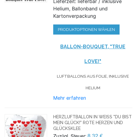
Lieferzeit: lieferbar / inklusive
Helium, Ballonband und
Kartonverpackung
PRODUKTOPTIONEN WÄHLEN
BALLON-BOUQUET, "TRUE
LOVE!"
LUFTBALLONS AUS FOLIE, INKLUSIVE
HELIUM
Mehr erfahren
HERZLUFTBALLON IN WEISS "DU BIST M
EIN GLÜCK!" ROTE HERZEN UND G
LÜCKSKLEE
8,32 €
Zuzügl. Steuer: