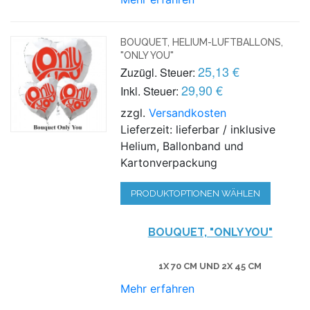
BOUQUET, HELIUM-LUFTBALLONS,
"ONLY YOU"
25,13 €
Zuzügl. Steuer:
29,90 €
Inkl. Steuer:
zzgl.
Versandkosten
Lieferzeit: lieferbar / inklusive
Helium, Ballonband und
Kartonverpackung
PRODUKTOPTIONEN WÄHLEN
BOUQUET, "ONLY YOU"
1X 70 CM UND 2X 45 CM
Mehr erfahren