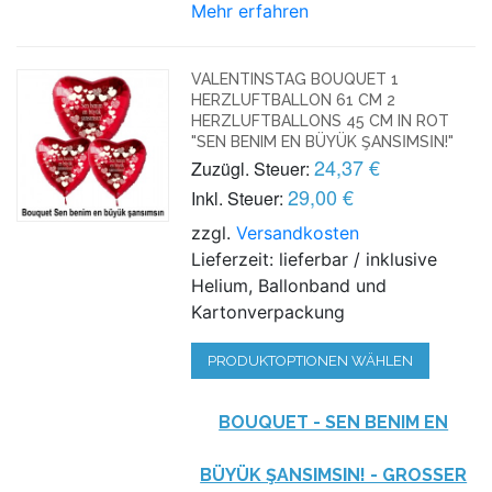
Mehr erfahren
VALENTINSTAG BOUQUET 1
HERZLUFTBALLON 61 CM 2
HERZLUFTBALLONS 45 CM IN ROT
"SEN BENIM EN BÜYÜK ŞANSΙMSΙN!"
24,37 €
Zuzügl. Steuer:
29,00 €
Inkl. Steuer:
zzgl.
Versandkosten
Lieferzeit: lieferbar / inklusive
Helium, Ballonband und
Kartonverpackung
PRODUKTOPTIONEN WÄHLEN
BOUQUET - SEN BENIM EN
BÜYÜK ŞANSΙMSΙN! - GROSSER L