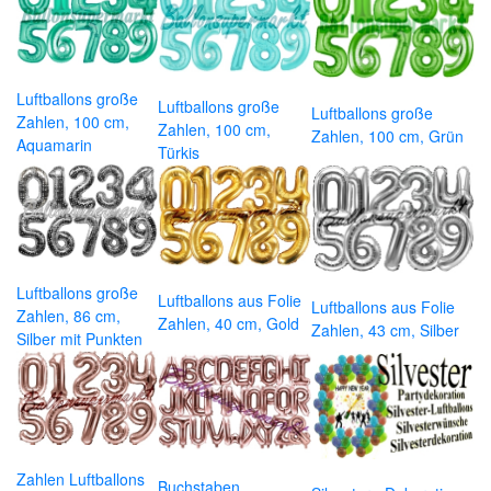
Luftballons große
Luftballons große
Luftballons große
Zahlen, 100 cm,
Zahlen, 100 cm,
Zahlen, 100 cm, Grün
Aquamarin
Türkis
Luftballons große
Luftballons aus Folie
Luftballons aus Folie
Zahlen, 86 cm,
Zahlen, 40 cm, Gold
Zahlen, 43 cm, Silber
Silber mit Punkten
Zahlen Luftballons
Buchstaben