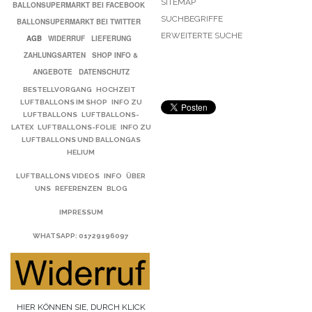
SITEMAP
BALLONSUPERMARKT BEI FACEBOOK
SUCHBEGRIFFE
BALLONSUPERMARKT BEI TWITTER
ERWEITERTE SUCHE
AGB
WIDERRUF
LIEFERUNG
ZAHLUNGSARTEN
SHOP INFO &
ANGEBOTE
DATENSCHUTZ
BESTELLVORGANG
HOCHZEIT
LUFTBALLONS IM SHOP
INFO ZU
LUFTBALLONS
LUFTBALLONS-
LATEX
LUFTBALLONS-FOLIE
INFO ZU
LUFTBALLONS UND BALLONGAS
HELIUM
LUFTBALLONS VIDEOS
INFO
ÜBER
UNS
REFERENZEN
BLOG
IMPRESSUM
WHATSAPP
: 01729196097
HIER KÖNNEN SIE, DURCH KLICK