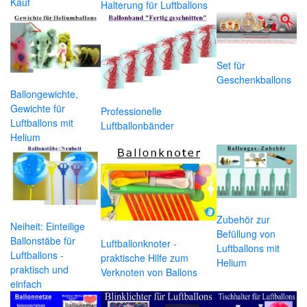
Kauf
Halterung für Luftballons
Set für
Geschenkballons
Ballongewichte,
Gewichte für
Professionelle
Luftballons mit
Luftballonbänder
Helium
Zubehör zur
Neiheit: Einteilige
Befüllung von
Ballonstäbe für
Luftballonknoter -
Luftballons mit
Luftballons -
praktische Hilfe zum
Helium
praktisch und
Verknoten von Ballons
einfach