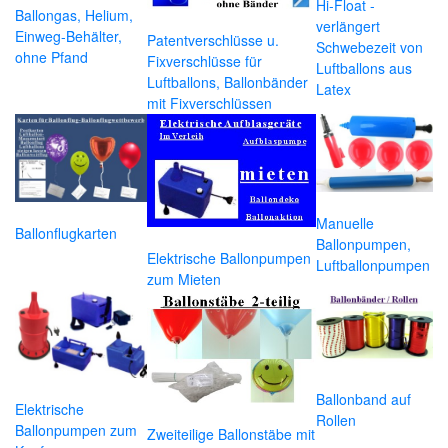
Hi-Float -
Ballongas, Helium,
verlängert
Einweg-Behälter,
Patentverschlüsse u.
Schwebezeit von
ohne Pfand
Fixverschlüsse für
Luftballons aus
Luftballons, Ballonbänder
Latex
mit Fixverschlüssen
Manuelle
Ballonflugkarten
Ballonpumpen,
Elektrische Ballonpumpen
Luftballonpumpen
zum Mieten
Ballonband auf
Elektrische
Rollen
Ballonpumpen zum
Zweiteilige Ballonstäbe mit