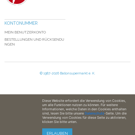
KONTONUMMER
MEIN BENUTZERKONTO
BESTELLUNGEN UND RÜCKSENDU
NGEN
© 1987-2026 Ballonsupermarkt e. K.
Diese Website erfordert die Verwendung von Cookies,
um alle Funktionen nutzen zu können. Für weitere
Informationen, welche Daten in den Cookies enthalten
sind, lesen Sie bitte unsere
Datenschutz
-Seite. Um die
Verwendung von Cookies für diese Seite zu aktivieren,
klicken Sie bitte unten.
ERLAUBEN