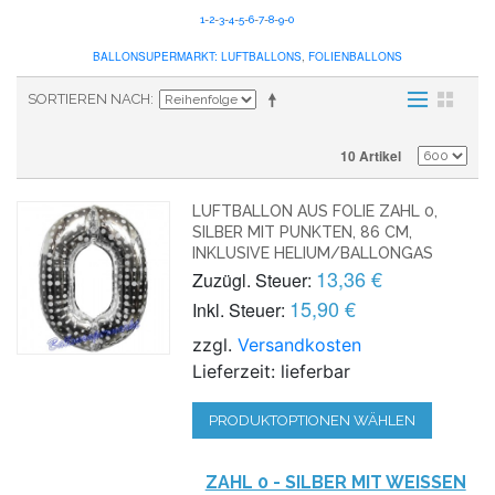
1
-
2
-
3
-
4
-
5
-
6
-
7
-
8
-
9
-
0
BALLONSUPERMARKT:
LUFTBALLONS
,
FOLIENBALLONS
SORTIEREN NACH
10 Artikel
LUFTBALLON AUS FOLIE ZAHL 0,
SILBER MIT PUNKTEN, 86 CM,
INKLUSIVE HELIUM/BALLONGAS
13,36 €
Zuzügl. Steuer:
15,90 €
Inkl. Steuer:
zzgl.
Versandkosten
Lieferzeit: lieferbar
PRODUKTOPTIONEN WÄHLEN
ZAHL 0 - SILBER MIT WEISSEN P