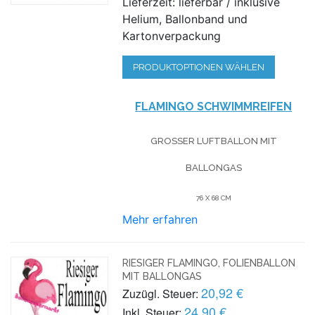
Lieferzeit: lieferbar / inklusive
Helium, Ballonband und
Kartonverpackung
PRODUKTOPTIONEN WÄHLEN
FLAMINGO SCHWIMMREIFEN
GROSSER LUFTBALLON MIT B
ALLONGAS
76 X 68 CM
Mehr erfahren
RIESIGER FLAMINGO, FOLIENBALLON
MIT BALLONGAS
20,92 €
Zuzügl. Steuer:
24,90 €
Inkl. Steuer: