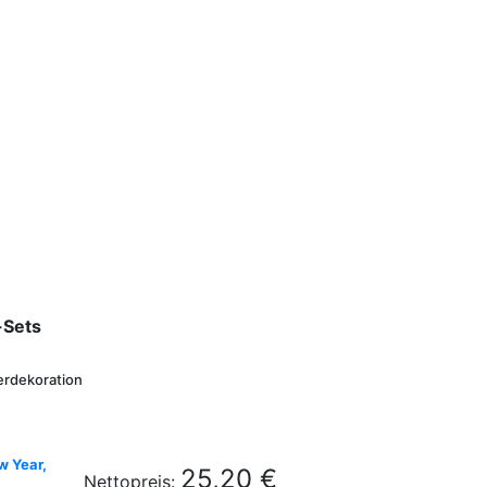
-Sets
terdekoration
w Year,
25,20 €
Nettopreis: