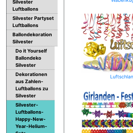
Wabenkug
Silvester
Luftballons
Silvester Partyset
Luftballons
Ballondekoration
Silvester
Do it Yourself
Ballondeko
Silvester
Dekorationen
Luftschla
aus Zahlen-
Luftballons zu
Silvester
Silvester-
Luftballons-
Happy-New-
Year-Helium-