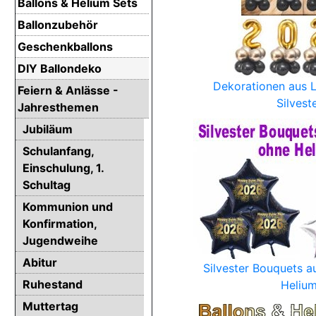
Ballons & Helium Sets
Ballonzubehör
Geschenkballons
DIY Ballondeko
Dekorationen aus L
Feiern & Anlässe -
Silvest
Jahresthemen
Jubiläum
Schulanfang,
Einschulung, 1.
Schultag
Kommunion und
Konfirmation,
Jugendweihe
Abitur
Silvester Bouquets a
Ruhestand
Heliu
Muttertag