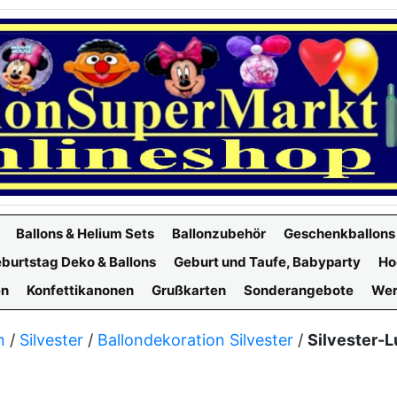
Ballons & Helium Sets
Ballonzubehör
Geschenkballons
burtstag Deko & Ballons
Geburt und Taufe, Babyparty
Ho
en
Konfettikanonen
Grußkarten
Sonderangebote
Wer
n
/
Silvester
/
Ballondekoration Silvester
/
Silvester-