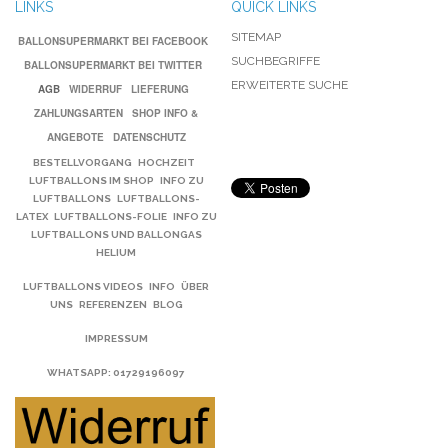
LINKS
QUICK LINKS
SITEMAP
BALLONSUPERMARKT BEI FACEBOOK
SUCHBEGRIFFE
BALLONSUPERMARKT BEI TWITTER
ERWEITERTE SUCHE
AGB
WIDERRUF
LIEFERUNG
ZAHLUNGSARTEN
SHOP INFO &
ANGEBOTE
DATENSCHUTZ
BESTELLVORGANG
HOCHZEIT
LUFTBALLONS IM SHOP
INFO ZU
LUFTBALLONS
LUFTBALLONS-
LATEX
LUFTBALLONS-FOLIE
INFO ZU
LUFTBALLONS UND BALLONGAS
HELIUM
LUFTBALLONS VIDEOS
INFO
ÜBER
UNS
REFERENZEN
BLOG
IMPRESSUM
WHATSAPP
: 01729196097