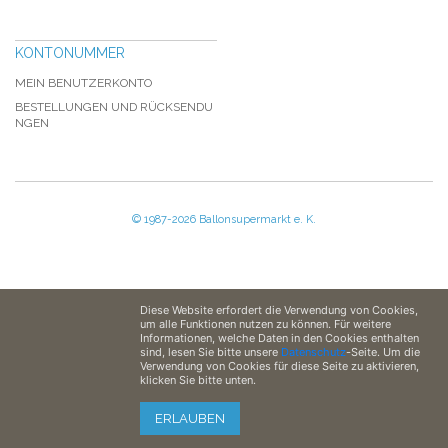
KONTONUMMER
MEIN BENUTZERKONTO
BESTELLUNGEN UND RÜCKSENDU
NGEN
© 1987-2026 Ballonsupermarkt e. K.
Diese Website erfordert die Verwendung von Cookies,
um alle Funktionen nutzen zu können. Für weitere
Informationen, welche Daten in den Cookies enthalten
sind, lesen Sie bitte unsere
Datenschutz
-Seite. Um die
Verwendung von Cookies für diese Seite zu aktivieren,
klicken Sie bitte unten.
ERLAUBEN