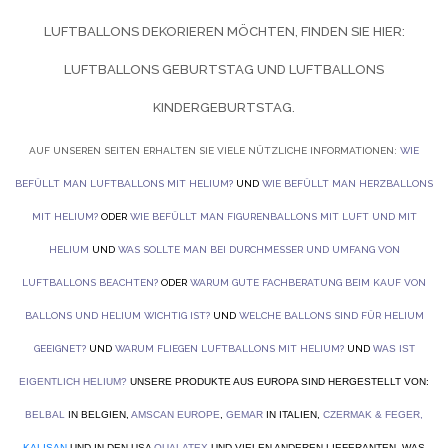
UFTBALLONS DEKORIEREN MÖCHTEN, FINDEN SIE HIER:
LUFTBALLONS GEBURTSTAG UND
LUFTBALLONS
KINDERGEBURTSTAG.
AUF UNSEREN SEITEN ERHALTEN SIE VIELE NÜTZLICHE INFORMATIONEN:
WIE
BEFÜLLT MAN LUFTBALLONS MIT HELIUM?
UND
WIE BEFÜLLT MAN HERZBALLONS
MIT HELIUM?
ODER
WIE BEFÜLLT MAN FIGURENBALLONS MIT LUFT UND MIT
HELIUM
UND
WAS SOLLTE MAN BEI DURCHMESSER UND UMFANG VON
LUFTBALLONS BEACHTEN?
ODER
WARUM GUTE FACHBERATUNG BEIM KAUF VON
BALLONS UND HELIUM WICHTIG IST?
UND
WELCHE BALLONS SIND FÜR HELIUM
GEEIGNET?
UND
WARUM FLIEGEN LUFTBALLONS MIT HELIUM?
UND
WAS IST
EIGENTLICH HELIUM?
UNSERE PRODUKTE AUS EUROPA SIND HERGESTELLT VON:
BELBAL
IN BELGIEN,
AMSCAN EUROPE
,
GEMAR
IN ITALIEN,
CZERMAK & FEGER
,
KALISAN
UND IN DEN USA
QUALATEX
UND VIELEN ANDEREN LIEFERANTEN. WAS