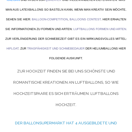
MAN AUS LATEXBALLONS SO BASTELN KANN, WENN MAN KREATIV SEIN MÖCHTE,
SEHEN SIE HIER:
BALLOON-COMPETITION
,
BALLOONS CONTEST
. HIER ERHALTEN
SIE INFORMATIONEN ZU FORMEN UND ARTEN:
LUFTBALLONS FORMEN UND ARTEN
.
ZUR VERLÄNGERUNG DER SCHWEBEZEIT GIBT ES EIN WIRKUNGSVOLLES MITTEL:
HIFLOAT
. ZUR
TRAGFÄHIGKEIT UND SCHWEBEDAUER
DER HELIUMBALLONS HIER
FOLGENDE AUSKUNFT.
ZUR HOCHZEIT FINDEN SIE BEI UNS SCHÖNSTE UND
ROMANTISCHE KREATIONEN AN LUFTBALLONS, SO WIE
HOCHZEITSPAARE ES SICH ERTRÄUMEN:
LUFTBALLONS
HOCHZEIT.
DER BALLONSUPERMARKT HAT 4 AUSGEBILDETE UND