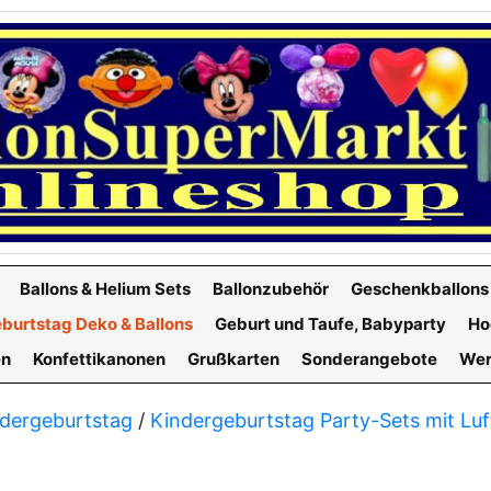
Ballons & Helium Sets
Ballonzubehör
Geschenkballons
burtstag Deko & Ballons
Geburt und Taufe, Babyparty
Ho
en
Konfettikanonen
Grußkarten
Sonderangebote
Wer
dergeburtstag
/
Kindergeburtstag Party-Sets mit Luf