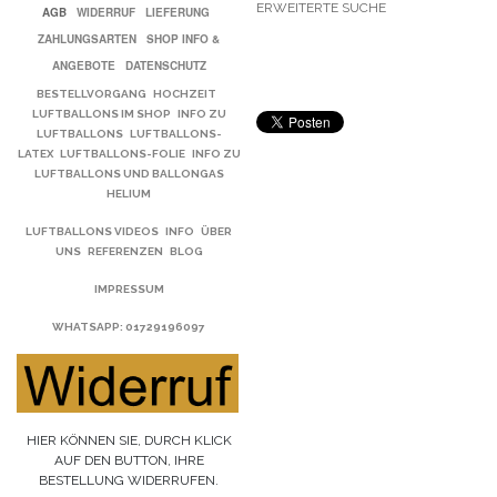
ERWEITERTE SUCHE
AGB
WIDERRUF
LIEFERUNG
ZAHLUNGSARTEN
SHOP INFO &
ANGEBOTE
DATENSCHUTZ
BESTELLVORGANG
HOCHZEIT
LUFTBALLONS IM SHOP
INFO ZU
LUFTBALLONS
LUFTBALLONS-
LATEX
LUFTBALLONS-FOLIE
INFO ZU
LUFTBALLONS UND BALLONGAS
HELIUM
LUFTBALLONS VIDEOS
INFO
ÜBER
UNS
REFERENZEN
BLOG
IMPRESSUM
WHATSAPP
: 01729196097
HIER KÖNNEN SIE, DURCH KLICK
AUF DEN BUTTON, IHRE
BESTELLUNG WIDERRUFEN.