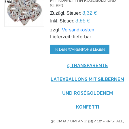
MIT KONFETTI IN ROSEGOLD UND
SILBER
3,32 €
Zuzügl. Steuer:
3,95 €
Inkl. Steuer:
zzgl.
Versandkosten
Lieferzeit: lieferbar
IN DEN WARENKORB LEGEN
5 TRANSPARENTE
LATEXBALLONS MIT SILBERNEM
UND ROSÉGOLDENEM
KONFETTI
30 CM Ø / UMFANG: 95 / 12" - KRISTALL,