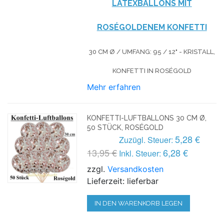
LATEXBALLONS MIT
ROSÉGOLDENEM KONFETTI
30 CM Ø / UMFANG: 95 / 12" - KRISTALL,
KONFETTI IN ROSÉGOLD
Mehr erfahren
KONFETTI-LUFTBALLONS 30 CM Ø,
50 STÜCK, ROSÉGOLD
5,28 €
Zuzügl. Steuer:
13,95 €
6,28 €
Inkl. Steuer:
zzgl.
Versandkosten
Lieferzeit: lieferbar
IN DEN WARENKORB LEGEN