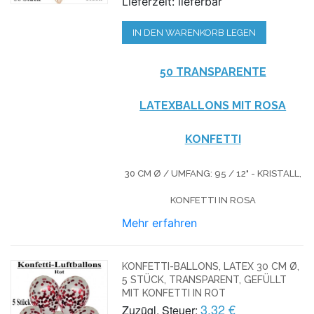
Lieferzeit: lieferbar
IN DEN WARENKORB LEGEN
50 TRANSPARENTE
LATEXBALLONS MIT ROSA
KONFETTI
30 CM Ø / UMFANG: 95 / 12" - KRISTALL,
KONFETTI IN ROSA
Mehr erfahren
KONFETTI-BALLONS, LATEX 30 CM Ø,
5 STÜCK, TRANSPARENT, GEFÜLLT
MIT KONFETTI IN ROT
3,32 €
Zuzügl. Steuer: