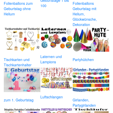
Geburtstage 1 bis
Folienballons zum
Folienballons
100
Geburtstag ohne
Geburtstag mit
Helium
Helium,
Glückwünsche,
Dekoration
Laternen und
Tischkarten und
Partyhütchen
Lampions
Tischkartenhalter
Luftschlangen
zum 1. Geburtstag
Girlanden,
Partygirlanden