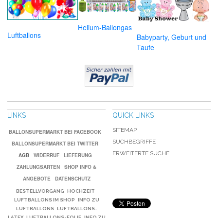
Helium-Ballongas
Luftballons
Babyparty, Geburt und
Taufe
LINKS
QUICK LINKS
SITEMAP
BALLONSUPERMARKT BEI FACEBOOK
SUCHBEGRIFFE
BALLONSUPERMARKT BEI TWITTER
ERWEITERTE SUCHE
AGB
WIDERRUF
LIEFERUNG
ZAHLUNGSARTEN
SHOP INFO &
ANGEBOTE
DATENSCHUTZ
BESTELLVORGANG
HOCHZEIT
LUFTBALLONS IM SHOP
INFO ZU
LUFTBALLONS
LUFTBALLONS-
LATEX
LUFTBALLONS-FOLIE
INFO ZU