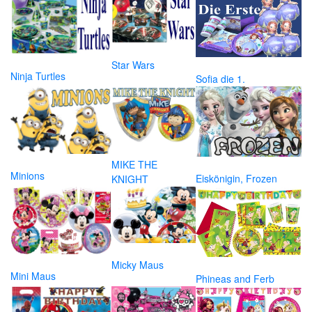
Star Wars
Ninja Turtles
Sofia die 1.
MIKE THE
Minions
Eiskönigin, Frozen
KNIGHT
Micky Maus
Mini Maus
Phineas and Ferb