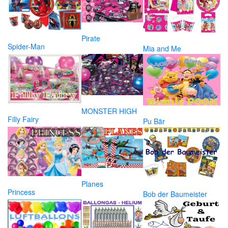
Pirate
Spider-Man
Mia and Me
MONSTER HIGH
Filly Fairy
Pu Bär
Planes
Princess
Bob der Baumeister