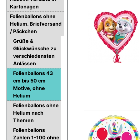
Kartonagen
Folienballons ohne
Helium. Briefversand
/ Päckchen
Grüße &
Glückwünsche zu
verschiedensten
Anlässen
Folienballons 43
cm bis 50 cm
Motive, ohne
Helium
Folienballons ohne
Helium nach
Themen
Folienballons
Zahlen 1-100 ohne