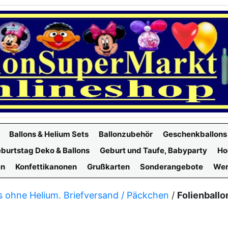
Ballons & Helium Sets
Ballonzubehör
Geschenkballons
burtstag Deko & Ballons
Geburt und Taufe, Babyparty
Ho
en
Konfettikanonen
Grußkarten
Sonderangebote
Wer
s ohne Helium. Briefversand / Päckchen
/
Folienballo