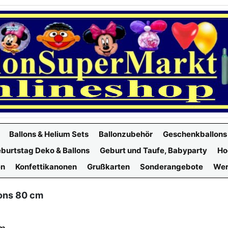
Ballons & Helium Sets
Ballonzubehör
Geschenkballons
burtstag Deko & Ballons
Geburt und Taufe, Babyparty
Ho
en
Konfettikanonen
Grußkarten
Sonderangebote
Wer
lons 80 cm