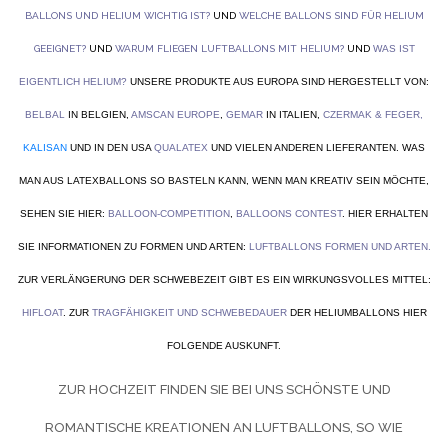
BALLONS UND HELIUM WICHTIG IST?
UND
WELCHE BALLONS SIND FÜR HELIUM
GEEIGNET?
UND
WARUM FLIEGEN LUFTBALLONS MIT HELIUM?
UND
WAS IST
EIGENTLICH HELIUM?
UNSERE PRODUKTE AUS EUROPA SIND HERGESTELLT VON:
BELBAL
IN BELGIEN,
AMSCAN EUROPE
,
GEMAR
IN ITALIEN,
CZERMAK & FEGER
,
KALISAN
UND IN DEN USA
QUALATEX
UND VIELEN ANDEREN LIEFERANTEN. WAS
MAN AUS LATEXBALLONS SO BASTELN KANN, WENN MAN KREATIV SEIN MÖCHTE,
SEHEN SIE HIER:
BALLOON-COMPETITION
,
BALLOONS CONTEST
. HIER ERHALTEN
SIE INFORMATIONEN ZU FORMEN UND ARTEN:
LUFTBALLONS FORMEN UND ARTEN
.
ZUR VERLÄNGERUNG DER SCHWEBEZEIT GIBT ES EIN WIRKUNGSVOLLES MITTEL:
HIFLOAT
. ZUR
TRAGFÄHIGKEIT UND SCHWEBEDAUER
DER HELIUMBALLONS HIER
FOLGENDE AUSKUNFT.
ZUR HOCHZEIT FINDEN SIE BEI UNS SCHÖNSTE UND
ROMANTISCHE KREATIONEN AN LUFTBALLONS, SO WIE