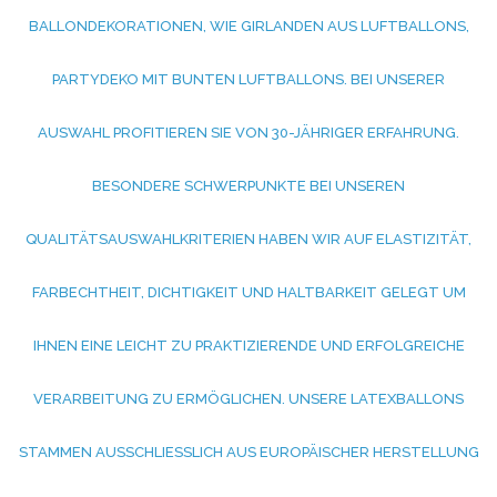
ALLONDEKORATIONEN, WIE GIRLANDEN AUS LUFTBALLONS, P
ARTYDEKO MIT BUNTEN LUFTBALLONS. BEI UNSERER A
USWAHL PROFITIEREN SIE VON 30-JÄHRIGER ERFAHRUNG. B
ESONDERE SCHWERPUNKTE BEI UNSEREN Q
UALITÄTSAUSWAHLKRITERIEN HABEN WIR AUF ELASTIZITÄT, F
ARBECHTHEIT, DICHTIGKEIT UND HALTBARKEIT GELEGT UM I
HNEN EINE LEICHT ZU PRAKTIZIERENDE UND ERFOLGREICHE V
ERARBEITUNG ZU ERMÖGLICHEN. UNSERE LATEXBALLONS S
TAMMEN AUSSCHLIESSLICH AUS EUROPÄISCHER HERSTELLUNG UN