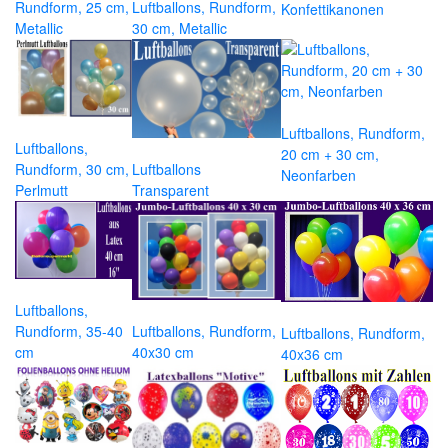
Rundform, 25 cm,
Luftballons, Rundform,
Konfettikanonen
Metallic
30 cm, Metallic
Luftballons, Rundform,
Luftballons,
20 cm + 30 cm,
Rundform, 30 cm,
Luftballons
Neonfarben
Perlmutt
Transparent
Luftballons,
Rundform, 35-40
Luftballons, Rundform,
Luftballons, Rundform,
cm
40x30 cm
40x36 cm