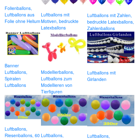
Folienballons,
Luftballons aus
Luftballons mit
Luftballons mit Zahlen,
Folie ohne Helium
Motiven, bedruckte
bedruckte Latexballons,
Latexballons
Zahlenballons
Banner
Luftballons,
Modellierballons,
Luftballons mit
Spiralen
Luftballons zum
Girlanden
Luftballons
Modellieren von
Tierfiguren
Luftballons,
Riesenballons, 60
Luftballons,
Luftballons,