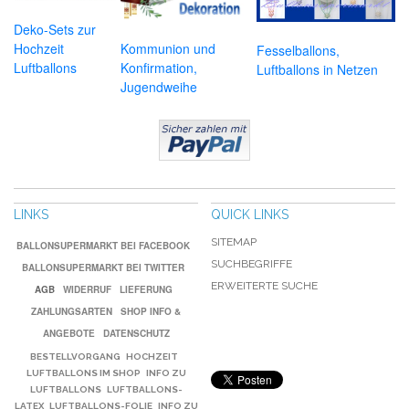
Deko-Sets zur
Hochzeit
Kommunion und
Fesselballons,
Luftballons
Konfirmation,
Luftballons in Netzen
Jugendweihe
LINKS
QUICK LINKS
SITEMAP
BALLONSUPERMARKT BEI FACEBOOK
SUCHBEGRIFFE
BALLONSUPERMARKT BEI TWITTER
ERWEITERTE SUCHE
AGB
WIDERRUF
LIEFERUNG
ZAHLUNGSARTEN
SHOP INFO &
ANGEBOTE
DATENSCHUTZ
BESTELLVORGANG
HOCHZEIT
LUFTBALLONS IM SHOP
INFO ZU
LUFTBALLONS
LUFTBALLONS-
LATEX
LUFTBALLONS-FOLIE
INFO ZU