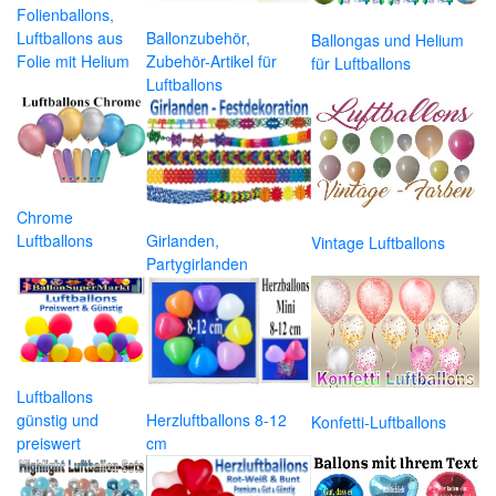
Folienballons,
Luftballons aus
Ballonzubehör,
Ballongas und Helium
Folie mit Helium
Zubehör-Artikel für
für Luftballons
Luftballons
Chrome
Luftballons
Girlanden,
Vintage Luftballons
Partygirlanden
Luftballons
günstig und
Herzluftballons 8-12
Konfetti-Luftballons
preiswert
cm