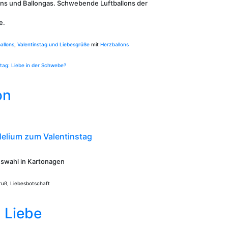
lons und Ballongas. Schwebende Luftballons der
e.
allons
,
Valentinstag und Liebesgrüße
mit
Herzballons
stag: Liebe in der Schwebe?
on
Helium zum Valentinstag
uswahl in Kartonagen
ruß, Liebesbotschaft
 Liebe