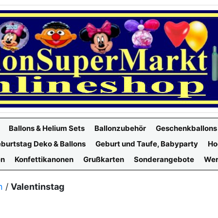
Ballons & Helium Sets
Ballonzubehör
Geschenkballons
burtstag Deko & Ballons
Geburt und Taufe, Babyparty
Ho
en
Konfettikanonen
Grußkarten
Sonderangebote
Wer
n
/
Valentinstag