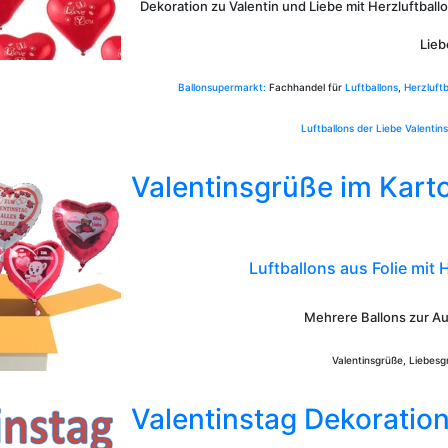
Dekoration zu Valentin und Liebe mit Herzluftbal
Lieb
Ballonsupermarkt:
Fachhandel für
Luftballons
,
Herzluftb
Luftballons der Liebe
Valentin
Valentinsgrüße im Kart
Luftballons aus Folie
mit 
Mehrere Ballons zur A
Valentinsgrüße, Liebesg
Valentinstag Dekoration