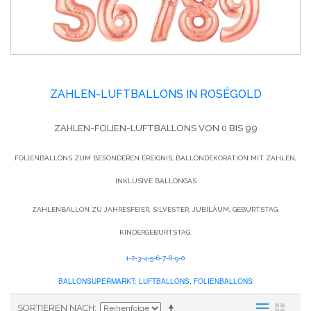
ZAHLEN-LUFTBALLONS IN ROSÉGOLD
ZAHLEN-FOLIEN-LUFTBALLONS VON 0 BIS 99
FOLIENBALLONS ZUM BESONDEREN EREIGNIS, BALLONDEKORATION MIT ZAHLEN,
INKLUSIVE BALLONGAS
ZAHLENBALLON ZU JAHRESFEIER, SILVESTER, JUBILÄUM, GEBURTSTAG,
KINDERGEBURTSTAG.
1
-
2
-
3
-
4
-
5
-
6
-
7
-
8
-
9
-
0
BALLONSUPERMARKT:
LUFTBALLONS
,
FOLIENBALLONS
SORTIEREN NACH