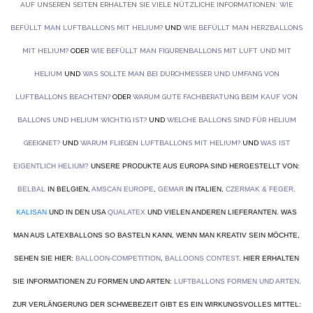
AUF UNSEREN SEITEN ERHALTEN SIE VIELE NÜTZLICHE INFORMATIONEN:
WIE
BEFÜLLT MAN LUFTBALLONS MIT HELIUM?
UND
WIE BEFÜLLT MAN HERZBALLONS
MIT HELIUM?
ODER
WIE BEFÜLLT MAN FIGURENBALLONS MIT LUFT UND MIT
HELIUM
UND
WAS SOLLTE MAN BEI DURCHMESSER UND UMFANG VON
LUFTBALLONS BEACHTEN?
ODER
WARUM GUTE FACHBERATUNG BEIM KAUF VON
BALLONS UND HELIUM WICHTIG IST?
UND
WELCHE BALLONS SIND FÜR HELIUM
GEEIGNET?
UND
WARUM FLIEGEN LUFTBALLONS MIT HELIUM?
UND
WAS IST
EIGENTLICH HELIUM?
UNSERE PRODUKTE AUS EUROPA SIND HERGESTELLT VON:
BELBAL
IN BELGIEN,
AMSCAN EUROPE
,
GEMAR
IN ITALIEN,
CZERMAK & FEGER
,
KALISAN
UND IN DEN USA
QUALATEX
UND VIELEN ANDEREN LIEFERANTEN. WAS
MAN AUS LATEXBALLONS SO BASTELN KANN, WENN MAN KREATIV SEIN MÖCHTE,
SEHEN SIE HIER:
BALLOON-COMPETITION
,
BALLOONS CONTEST
. HIER ERHALTEN
SIE INFORMATIONEN ZU FORMEN UND ARTEN:
LUFTBALLONS FORMEN UND ARTEN
.
ZUR VERLÄNGERUNG DER SCHWEBEZEIT GIBT ES EIN WIRKUNGSVOLLES MITTEL: