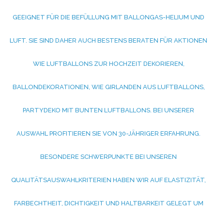
EEIGNET FÜR DIE BEFÜLLUNG MIT BALLONGAS-HELIUM UND L
UFT. SIE SIND DAHER AUCH BESTENS BERATEN FÜR AKTIONEN W
IE LUFTBALLONS ZUR HOCHZEIT DEKORIEREN, B
ALLONDEKORATIONEN, WIE GIRLANDEN AUS LUFTBALLONS, P
ARTYDEKO MIT BUNTEN LUFTBALLONS. BEI UNSERER A
USWAHL PROFITIEREN SIE VON 30-JÄHRIGER ERFAHRUNG. B
ESONDERE SCHWERPUNKTE BEI UNSEREN Q
UALITÄTSAUSWAHLKRITERIEN HABEN WIR AUF ELASTIZITÄT, F
ARBECHTHEIT, DICHTIGKEIT UND HALTBARKEIT GELEGT UM I