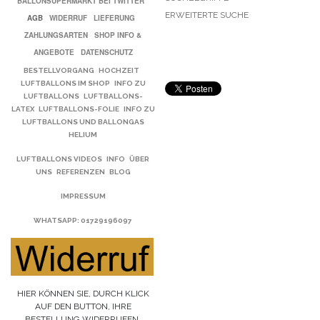
BALLONSUPERMARKT BEI TWITTER
ERWEITERTE SUCHE
AGB
WIDERRUF
LIEFERUNG
ZAHLUNGSARTEN
SHOP INFO &
ANGEBOTE
DATENSCHUTZ
BESTELLVORGANG
HOCHZEIT
LUFTBALLONS IM SHOP
INFO ZU
LUFTBALLONS
LUFTBALLONS-
LATEX
LUFTBALLONS-FOLIE
INFO ZU
LUFTBALLONS UND BALLONGAS
HELIUM
LUFTBALLONS VIDEOS
INFO
ÜBER
UNS
REFERENZEN
BLOG
IMPRESSUM
WHATSAPP
: 01729196097
HIER KÖNNEN SIE, DURCH KLICK
AUF DEN BUTTON, IHRE
BESTELLUNG WIDERRUFEN.