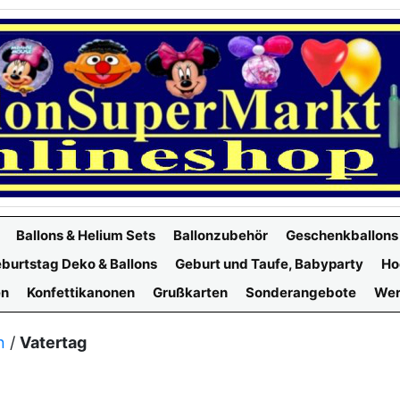
Ballons & Helium Sets
Ballonzubehör
Geschenkballons
burtstag Deko & Ballons
Geburt und Taufe, Babyparty
Ho
en
Konfettikanonen
Grußkarten
Sonderangebote
Wer
n
/
Vatertag