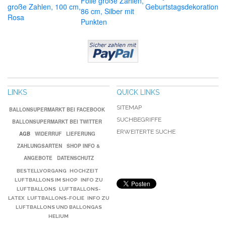
Folie große Zahlen,
große Zahlen, 100 cm,
Geburtstagsdekoration
86 cm, Silber mit
Rosa
Punkten
LINKS
QUICK LINKS
SITEMAP
BALLONSUPERMARKT BEI FACEBOOK
SUCHBEGRIFFE
BALLONSUPERMARKT BEI TWITTER
ERWEITERTE SUCHE
AGB
WIDERRUF
LIEFERUNG
ZAHLUNGSARTEN
SHOP INFO &
ANGEBOTE
DATENSCHUTZ
BESTELLVORGANG
HOCHZEIT
LUFTBALLONS IM SHOP
INFO ZU
LUFTBALLONS
LUFTBALLONS-
LATEX
LUFTBALLONS-FOLIE
INFO ZU
LUFTBALLONS UND BALLONGAS
HELIUM