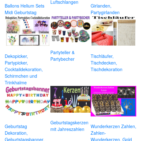
Luftschlangen
Ballons Helium Sets
Girlanden,
Midi Geburtstag
Partygirlanden
Partyteller &
Dekopicker,
Tischläufer,
Partybecher
Partypicker,
Tischdecken,
Cocktaildekoration,
Tischdekoration
Schirmchen und
Trinkhalme
Geburtstagskerzen
Geburtstag
Wunderkerzen Zahlen,
mit Jahreszahlen
Dekoration,
Zahlen-
Geburtstagsbanner,
Wunderkerzen, Gold