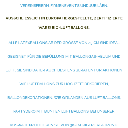
VEREINSFEIERN, FIRMENEVENTS UND JUBILÄEN.
AUSSCHLIESSLICH IN EUROPA HERGESTELLTE, ZERTIFIZIERTE W
ARE! BIO-LUFTBALLONS.
ALLE LATEXBALLONS AB DER GRÖSSE VON 25 CM SIND IDEAL G
EEIGNET FÜR DIE BEFÜLLUNG MIT BALLONGAS-HELIUM UND L
UFT. SIE SIND DAHER AUCH BESTENS BERATEN FÜR AKTIONEN W
IE LUFTBALLONS ZUR HOCHZEIT DEKORIEREN, B
ALLONDEKORATIONEN, WIE GIRLANDEN AUS LUFTBALLONS, P
ARTYDEKO MIT BUNTEN LUFTBALLONS. BEI UNSERER A
USWAHL PROFITIEREN SIE VON 30-JÄHRIGER ERFAHRUNG. B