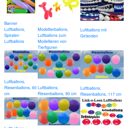
Banner
Luftballons,
Modellierballons,
Luftballons mit
Spiralen
Luftballons zum
Girlanden
Luftballons
Modellieren von
Tierfiguren
Luftballons,
Riesenballons, 60
Luftballons,
Luftballons,
cm
Riesenballons, 90 cm
Riesenballons, 117 cm