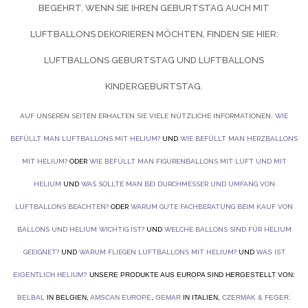
EGEHRT. WENN SIE IHREN GEBURTSTAG AUCH MIT L
UFTBALLONS DEKORIEREN MÖCHTEN, FINDEN SIE HIER:
LUFTBALLONS GEBURTSTAG UND
LUFTBALLONS
KINDERGEBURTSTAG.
AUF UNSEREN SEITEN ERHALTEN SIE VIELE NÜTZLICHE INFORMATIONEN:
WIE
BEFÜLLT MAN LUFTBALLONS MIT HELIUM?
UND
WIE BEFÜLLT MAN HERZBALLONS
MIT HELIUM?
ODER
WIE BEFÜLLT MAN FIGURENBALLONS MIT LUFT UND MIT
HELIUM
UND
WAS SOLLTE MAN BEI DURCHMESSER UND UMFANG VON
LUFTBALLONS BEACHTEN?
ODER
WARUM GUTE FACHBERATUNG BEIM KAUF VON
BALLONS UND HELIUM WICHTIG IST?
UND
WELCHE BALLONS SIND FÜR HELIUM
GEEIGNET?
UND
WARUM FLIEGEN LUFTBALLONS MIT HELIUM?
UND
WAS IST
EIGENTLICH HELIUM?
UNSERE PRODUKTE AUS EUROPA SIND HERGESTELLT VON:
BELBAL
IN BELGIEN,
AMSCAN EUROPE
,
GEMAR
IN ITALIEN,
CZERMAK & FEGER
,