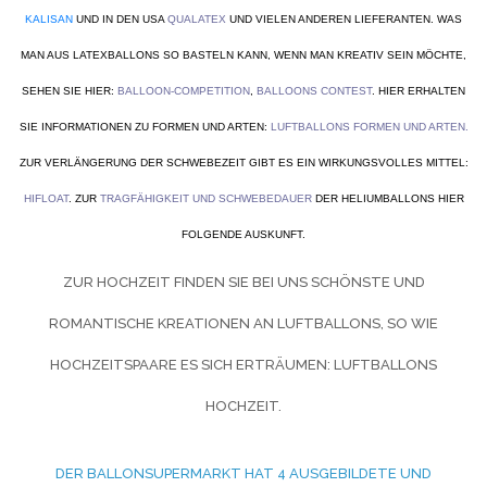
KALISAN
UND IN DEN USA
QUALATEX
UND VIELEN ANDEREN LIEFERANTEN. WAS
MAN AUS LATEXBALLONS SO BASTELN KANN, WENN MAN KREATIV SEIN MÖCHTE,
SEHEN SIE HIER:
BALLOON-COMPETITION
,
BALLOONS CONTEST
. HIER ERHALTEN
SIE INFORMATIONEN ZU FORMEN UND ARTEN:
LUFTBALLONS FORMEN UND ARTEN
.
ZUR VERLÄNGERUNG DER SCHWEBEZEIT GIBT ES EIN WIRKUNGSVOLLES MITTEL:
HIFLOAT
. ZUR
TRAGFÄHIGKEIT UND SCHWEBEDAUER
DER HELIUMBALLONS HIER
FOLGENDE AUSKUNFT.
ZUR HOCHZEIT FINDEN SIE BEI UNS SCHÖNSTE UND
ROMANTISCHE KREATIONEN AN LUFTBALLONS, SO WIE
HOCHZEITSPAARE ES SICH ERTRÄUMEN:
LUFTBALLONS
HOCHZEIT.
DER BALLONSUPERMARKT HAT 4 AUSGEBILDETE UND