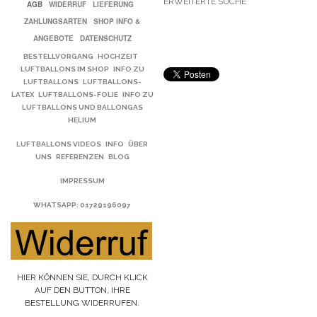
ERWEITERTE SUCHE
AGB
WIDERRUF
LIEFERUNG
ZAHLUNGSARTEN
SHOP INFO &
ANGEBOTE
DATENSCHUTZ
BESTELLVORGANG
HOCHZEIT
LUFTBALLONS IM SHOP
INFO ZU
LUFTBALLONS
LUFTBALLONS-
LATEX
LUFTBALLONS-FOLIE
INFO ZU
LUFTBALLONS UND BALLONGAS
HELIUM
LUFTBALLONS VIDEOS
INFO
ÜBER
UNS
REFERENZEN
BLOG
IMPRESSUM
WHATSAPP
: 01729196097
HIER KÖNNEN SIE, DURCH KLICK
AUF DEN BUTTON, IHRE
BESTELLUNG WIDERRUFEN.