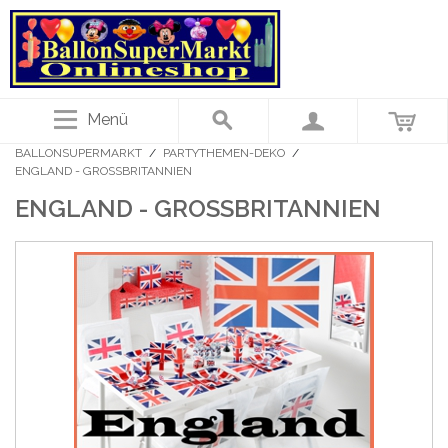
Menü
BALLONSUPERMARKT
/
PARTYTHEMEN-DEKO
/
ENGLAND - GROSSBRITANNIEN
ENGLAND - GROSSBRITANNIEN