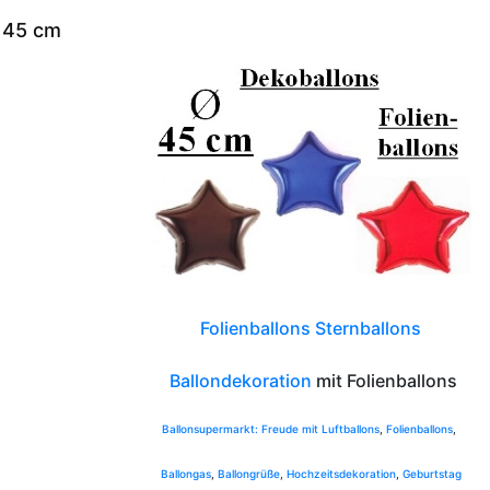
e 45 cm
Folienballons Sternballons
Ballondekoration
mit Folienballons
Ballonsupermarkt:
Freude
mit
Luftballons
,
Folienballons
,
Ballongas
,
Ballongrüße
,
Hochzeitsdekoration
,
Geburtstag