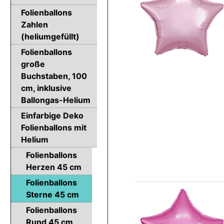
Folienballons
Zahlen
(heliumgefüllt)
Folienballons
große
Buchstaben, 100
cm, inklusive
Ballongas-Helium
Einfarbige Deko
Folienballons mit
Helium
Folienballons
Herzen 45 cm
Folienballons
Sterne 45 cm
Folienballons
Rund 45 cm