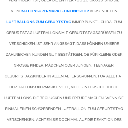
VERHINDERT IST, ODER DIE ENTFERNUG ZU GROSS, SIND DIE V
OM
BALLONSUPERMARKT-ONLINESHOP
VERSENDETEN
LUFTBALLONS ZUM GEBURTSTAG
IMMER PÜNKTLICH DA. ZUM
GEBURTSTAG LUFTBALLONS MIT GEBURTSTAGSGRÜSSEN ZU V
ERSCHICKEN, IST SEHR ANGESAGT, DASS KÖNNEN UNSERE Z
AHLREICHEN KUNDEN GUT BESTÄTIGEN. OB FÜR KLEINE ODER G
ROSSE KINDER, MÄDCHEN ODER JUNGEN, TEENAGER, GE
BURTSTAGSKINDER IN ALLEN ALTERSGRUPPEN, FÜR ALLE HAT DE
R BALLONSUPERMARKT VIELE, VIELE UNTERSCHIEDLICHE LU
FTBALLONS, DIE BEGLÜCKEN UND FREUDE MACHEN. WENN SIE EI
NMAL EINEN SCHWEBENDEN LUFTBALLON ZUM GEBURTSTAG VE
RSCHENKEN, ACHTEN SIE DOCH MAL AUF DIE REAKTION DES GE