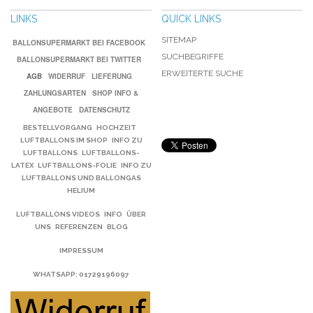
LINKS
QUICK LINKS
SITEMAP
BALLONSUPERMARKT BEI FACEBOOK
SUCHBEGRIFFE
BALLONSUPERMARKT BEI TWITTER
ERWEITERTE SUCHE
AGB
WIDERRUF
LIEFERUNG
ZAHLUNGSARTEN
SHOP INFO &
ANGEBOTE
DATENSCHUTZ
BESTELLVORGANG
HOCHZEIT
LUFTBALLONS IM SHOP
INFO ZU
LUFTBALLONS
LUFTBALLONS-
LATEX
LUFTBALLONS-FOLIE
INFO ZU
LUFTBALLONS UND BALLONGAS
HELIUM
LUFTBALLONS VIDEOS
INFO
ÜBER
UNS
REFERENZEN
BLOG
IMPRESSUM
WHATSAPP
: 01729196097