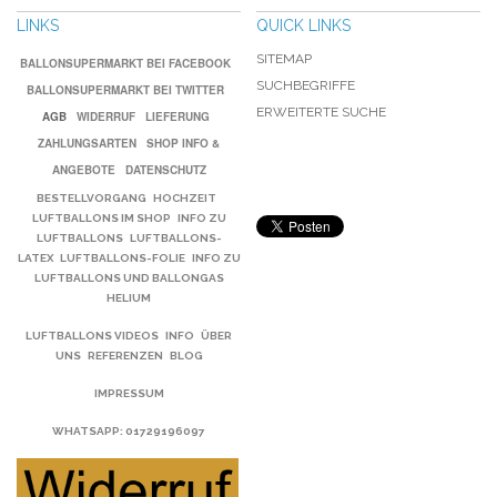
LINKS
QUICK LINKS
SITEMAP
BALLONSUPERMARKT BEI FACEBOOK
SUCHBEGRIFFE
BALLONSUPERMARKT BEI TWITTER
ERWEITERTE SUCHE
AGB
WIDERRUF
LIEFERUNG
ZAHLUNGSARTEN
SHOP INFO &
ANGEBOTE
DATENSCHUTZ
BESTELLVORGANG
HOCHZEIT
LUFTBALLONS IM SHOP
INFO ZU
LUFTBALLONS
LUFTBALLONS-
LATEX
LUFTBALLONS-FOLIE
INFO ZU
LUFTBALLONS UND BALLONGAS
HELIUM
LUFTBALLONS VIDEOS
INFO
ÜBER
UNS
REFERENZEN
BLOG
IMPRESSUM
WHATSAPP
: 01729196097