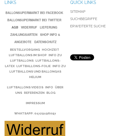
LINKS
QUICK LINKS
SITEMAP
BALLONSUPERMARKT BEI FACEBOOK
SUCHBEGRIFFE
BALLONSUPERMARKT BEI TWITTER
ERWEITERTE SUCHE
AGB
WIDERRUF
LIEFERUNG
ZAHLUNGSARTEN
SHOP INFO &
ANGEBOTE
DATENSCHUTZ
BESTELLVORGANG
HOCHZEIT
LUFTBALLONS IM SHOP
INFO ZU
LUFTBALLONS
LUFTBALLONS-
LATEX
LUFTBALLONS-FOLIE
INFO ZU
LUFTBALLONS UND BALLONGAS
HELIUM
LUFTBALLONS VIDEOS
INFO
ÜBER
UNS
REFERENZEN
BLOG
IMPRESSUM
WHATSAPP
: 01729196097