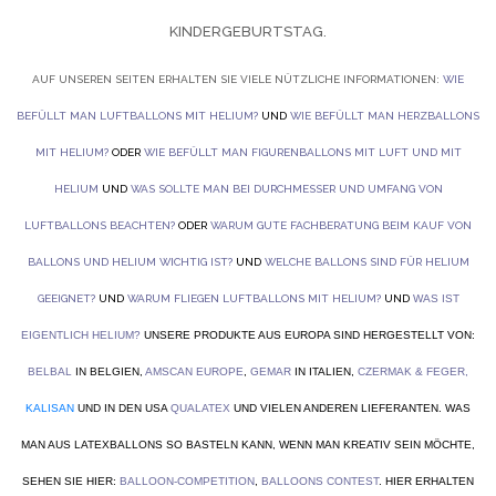
KINDERGEBURTSTAG.
AUF UNSEREN SEITEN ERHALTEN SIE VIELE NÜTZLICHE INFORMATIONEN:
WIE
BEFÜLLT MAN LUFTBALLONS MIT HELIUM?
UND
WIE BEFÜLLT MAN HERZBALLONS
MIT HELIUM?
ODER
WIE BEFÜLLT MAN FIGURENBALLONS MIT LUFT UND MIT
HELIUM
UND
WAS SOLLTE MAN BEI DURCHMESSER UND UMFANG VON
LUFTBALLONS BEACHTEN?
ODER
WARUM GUTE FACHBERATUNG BEIM KAUF VON
BALLONS UND HELIUM WICHTIG IST?
UND
WELCHE BALLONS SIND FÜR HELIUM
GEEIGNET?
UND
WARUM FLIEGEN LUFTBALLONS MIT HELIUM?
UND
WAS IST
EIGENTLICH HELIUM?
UNSERE PRODUKTE AUS EUROPA SIND HERGESTELLT VON:
BELBAL
IN BELGIEN,
AMSCAN EUROPE
,
GEMAR
IN ITALIEN,
CZERMAK & FEGER
,
KALISAN
UND IN DEN USA
QUALATEX
UND VIELEN ANDEREN LIEFERANTEN. WAS
MAN AUS LATEXBALLONS SO BASTELN KANN, WENN MAN KREATIV SEIN MÖCHTE,
SEHEN SIE HIER:
BALLOON-COMPETITION
,
BALLOONS CONTEST
. HIER ERHALTEN