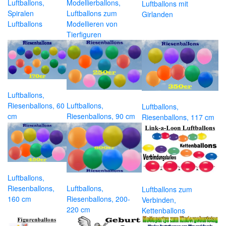
Luftballons,
Modellierballons,
Luftballons mit
Spiralen
Luftballons zum
Girlanden
Luftballons
Modellieren von
Tierfiguren
Luftballons,
Riesenballons, 60
Luftballons,
Luftballons,
cm
Riesenballons, 90 cm
Riesenballons, 117 cm
Luftballons,
Riesenballons,
Luftballons,
Luftballons zum
160 cm
Riesenballons, 200-
Verbinden,
220 cm
Kettenballons