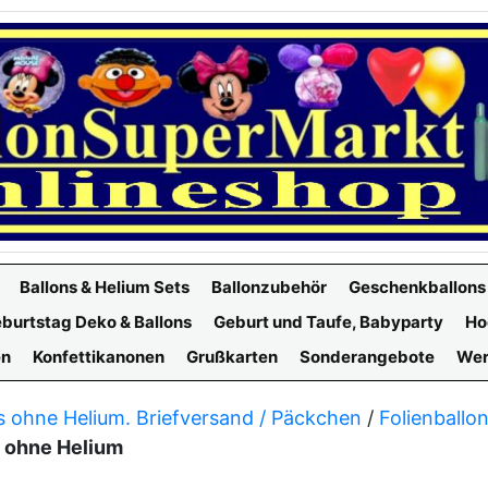
Ballons & Helium Sets
Ballonzubehör
Geschenkballons
burtstag Deko & Ballons
Geburt und Taufe, Babyparty
Ho
en
Konfettikanonen
Grußkarten
Sonderangebote
Wer
s ohne Helium. Briefversand / Päckchen
/
Folienballo
9 ohne Helium