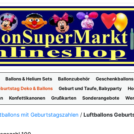
Ballons & Helium Sets
Ballonzubehör
Geschenkballons
burtstag Deko & Ballons
Geburt und Taufe, Babyparty
Ho
en
Konfettikanonen
Grußkarten
Sonderangebote
Wer
tballons mit Geburtstagszahlen
/
Luftballons Geburt