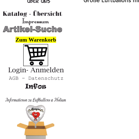
Große Luftballons m
Zum Warenkorb