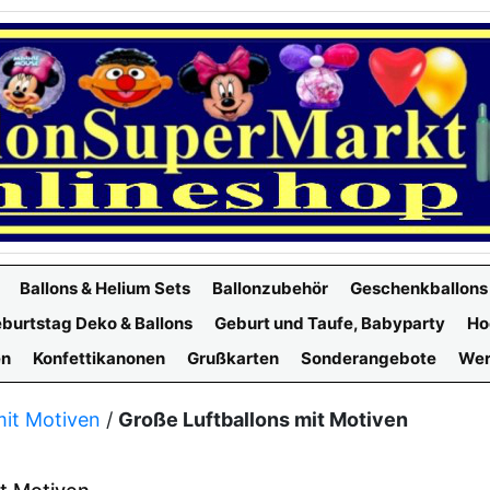
Ballons & Helium Sets
Ballonzubehör
Geschenkballons
burtstag Deko & Ballons
Geburt und Taufe, Babyparty
Ho
en
Konfettikanonen
Grußkarten
Sonderangebote
Wer
mit Motiven
/
Große Luftballons mit Motiven