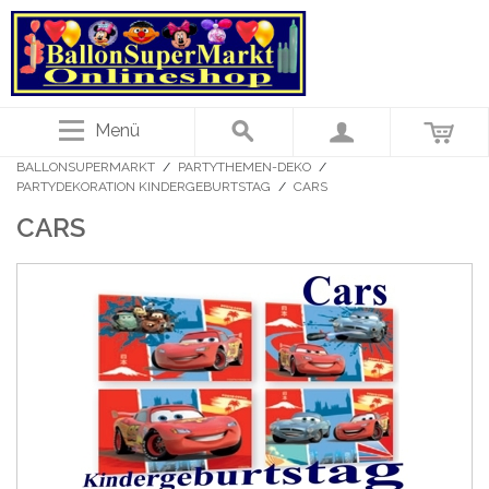
Menü
BALLONSUPERMARKT
/
PARTYTHEMEN-DEKO
/
PARTYDEKORATION KINDERGEBURTSTAG
/
CARS
CARS