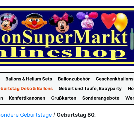
Ballons & Helium Sets
Ballonzubehör
Geschenkballons
burtstag Deko & Ballons
Geburt und Taufe, Babyparty
Ho
en
Konfettikanonen
Grußkarten
Sonderangebote
Wer
ondere Geburtstage
/
Geburtstag 80.