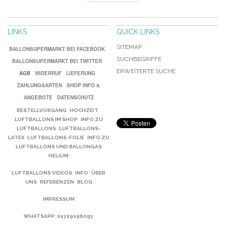
LINKS
QUICK LINKS
SITEMAP
BALLONSUPERMARKT BEI FACEBOOK
SUCHBEGRIFFE
BALLONSUPERMARKT BEI TWITTER
ERWEITERTE SUCHE
AGB
WIDERRUF
LIEFERUNG
ZAHLUNGSARTEN
SHOP INFO &
ANGEBOTE
DATENSCHUTZ
BESTELLVORGANG
HOCHZEIT
LUFTBALLONS IM SHOP
INFO ZU
LUFTBALLONS
LUFTBALLONS-
LATEX
LUFTBALLONS-FOLIE
INFO ZU
LUFTBALLONS UND BALLONGAS
HELIUM
LUFTBALLONS VIDEOS
INFO
ÜBER
UNS
REFERENZEN
BLOG
IMPRESSUM
WHATSAPP
: 01729196097