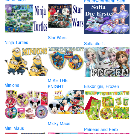
Feuerwehrmann Sam
Star Wars
Ninja Turtles
Sofia die 1.
MIKE THE
Minions
Eiskönigin, Frozen
KNIGHT
Micky Maus
Mini Maus
Phineas and Ferb