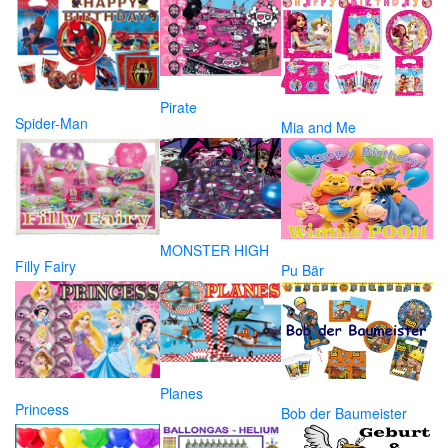
Pirate
Spider-Man
Mia and Me
MONSTER HIGH
Filly Fairy
Pu Bär
Planes
Princess
Bob der Baumeister