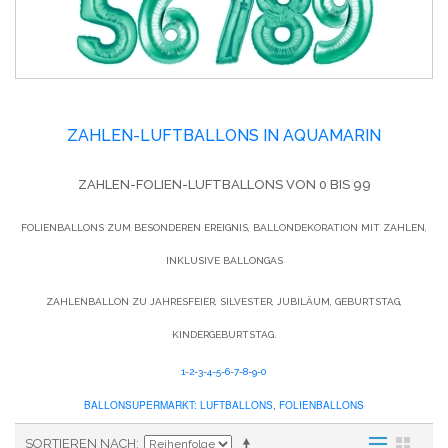
ZAHLEN-LUFTBALLONS IN AQUAMARIN
ZAHLEN-FOLIEN-LUFTBALLONS VON 0 BIS 99
FOLIENBALLONS ZUM BESONDEREN EREIGNIS, BALLONDEKORATION MIT ZAHLEN,
INKLUSIVE BALLONGAS
ZAHLENBALLON ZU JAHRESFEIER, SILVESTER, JUBILÄUM, GEBURTSTAG,
KINDERGEBURTSTAG.
1
-
2
-
3
-
4
-
5
-
6
-
7
-
8
-
9
-
0
BALLONSUPERMARKT:
LUFTBALLONS
,
FOLIENBALLONS
SORTIEREN NACH