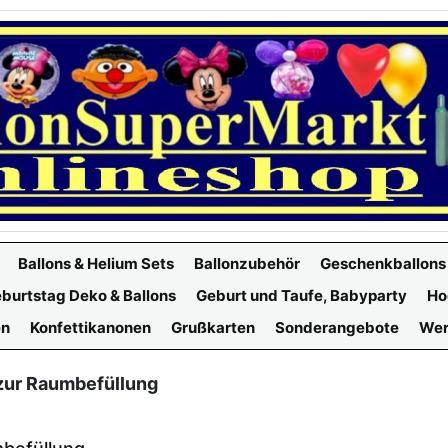
Ballons & Helium Sets
Ballonzubehör
Geschenkballons
burtstag Deko & Ballons
Geburt und Taufe, Babyparty
Ho
en
Konfettikanonen
Grußkarten
Sonderangebote
Wer
 zur Raumbefüllung