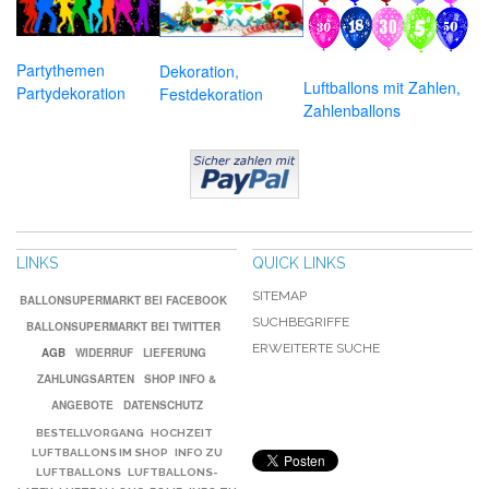
Partythemen
Dekoration,
Luftballons mit Zahlen,
Partydekoration
Festdekoration
Zahlenballons
LINKS
QUICK LINKS
SITEMAP
BALLONSUPERMARKT BEI FACEBOOK
SUCHBEGRIFFE
BALLONSUPERMARKT BEI TWITTER
ERWEITERTE SUCHE
AGB
WIDERRUF
LIEFERUNG
ZAHLUNGSARTEN
SHOP INFO &
ANGEBOTE
DATENSCHUTZ
BESTELLVORGANG
HOCHZEIT
LUFTBALLONS IM SHOP
INFO ZU
LUFTBALLONS
LUFTBALLONS-