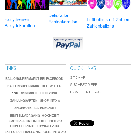
Dekoration,
Partythemen
Luftballons mit Zahlen,
Festdekoration
Partydekoration
Zahlenballons
LINKS
QUICK LINKS
SITEMAP
BALLONSUPERMARKT BEI FACEBOOK
SUCHBEGRIFFE
BALLONSUPERMARKT BEI TWITTER
ERWEITERTE SUCHE
AGB
WIDERRUF
LIEFERUNG
ZAHLUNGSARTEN
SHOP INFO &
ANGEBOTE
DATENSCHUTZ
BESTELLVORGANG
HOCHZEIT
LUFTBALLONS IM SHOP
INFO ZU
LUFTBALLONS
LUFTBALLONS-
LATEX
LUFTBALLONS-FOLIE
INFO ZU