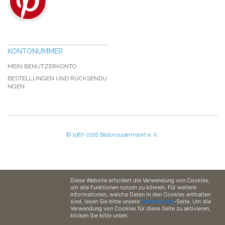
KONTONUMMER
MEIN BENUTZERKONTO
BESTELLUNGEN UND RÜCKSENDU
NGEN
© 1987-2026 Ballonsupermarkt e. K.
Diese Website erfordert die Verwendung von Cookies,
um alle Funktionen nutzen zu können. Für weitere
Informationen, welche Daten in den Cookies enthalten
sind, lesen Sie bitte unsere
Datenschutz
-Seite. Um die
Verwendung von Cookies für diese Seite zu aktivieren,
klicken Sie bitte unten.