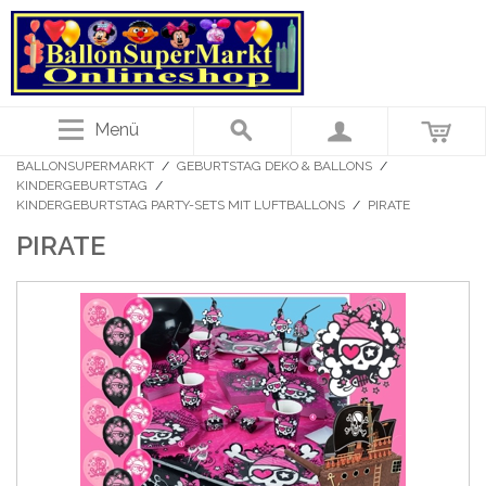
Menü
BALLONSUPERMARKT
/
GEBURTSTAG DEKO & BALLONS
/
KINDERGEBURTSTAG
/
KINDERGEBURTSTAG PARTY-SETS MIT LUFTBALLONS
/
PIRATE
PIRATE