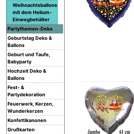
Weihnachtsballons
mit dem Helium-
Einwegbehälter
Partythemen-Deko
Geburtstag Deko &
Ballons
Geburt und Taufe,
Babyparty
Hochzeit Deko &
Ballons
Fest- &
Partydekoration
Feuerwerk, Kerzen,
Wunderkerzen
Konfettikanonen
Grußkarten