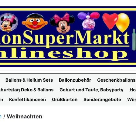
Ballons & Helium Sets
Ballonzubehör
Geschenkballons
burtstag Deko & Ballons
Geburt und Taufe, Babyparty
Ho
en
Konfettikanonen
Grußkarten
Sonderangebote
Wer
n
/
Weihnachten